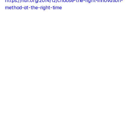
https://hbr.org/2014/12/choose-the-right-innovation-
method-at-the-right-time
Ready to transform 