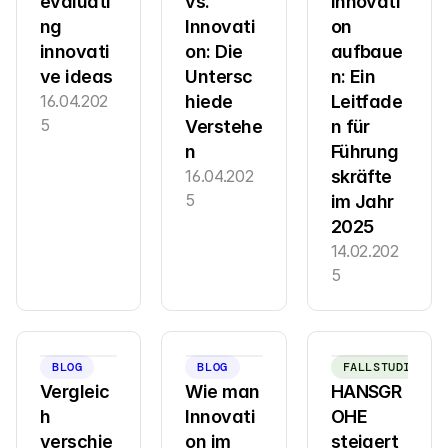
evaluati
vs. 
Innovati
ng 
Innovati
on 
innovati
on: Die 
aufbaue
ve ideas
Untersc
n: Ein 
16.04.202
hiede 
Leitfade
5
Verstehe
n für 
n
Führung
16.04.202
skräfte 
5
im Jahr 
2025
14.02.202
5
BLOG
BLOG
FALLSTUDIE
Vergleic
Wie man 
HANSGR
h 
Innovati
OHE 
verschie
on im 
steigert 