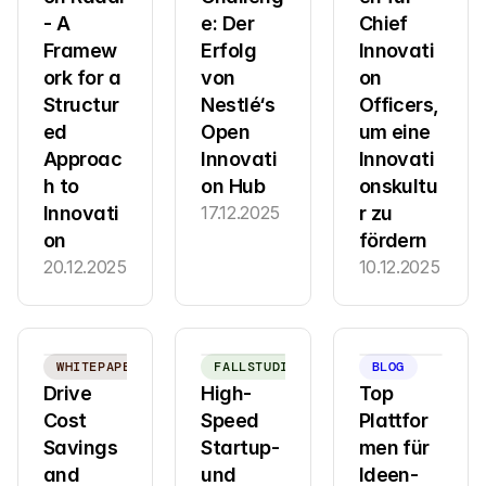
- A 
e: Der 
Chief 
Framew
Erfolg 
Innovati
ork for a 
von 
on 
Structur
Nestlé‘s 
Officers, 
ed 
Open 
um eine 
Approac
Innovati
Innovati
h to 
on Hub
onskultu
Innovati
17.12.2025
r zu 
on
fördern
20.12.2025
10.12.2025
WHITEPAPER
FALLSTUDIE
BLOG
Drive 
High-
Top 
Cost 
Speed 
Plattfor
Savings 
Startup- 
men für 
and 
und 
Ideen-