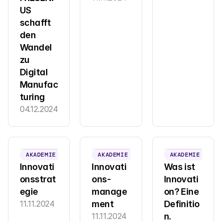
US 
schafft 
den 
Wandel 
zu 
Digital 
Manufac
turing
04.12.2024
AKADEMIE
AKADEMIE
AKADEMIE
Innovati
Innovati
Was ist 
onsstrat
ons-
Innovati
egie
manage
on? Eine 
11.11.2024
ment
Definitio
11.11.2024
n.