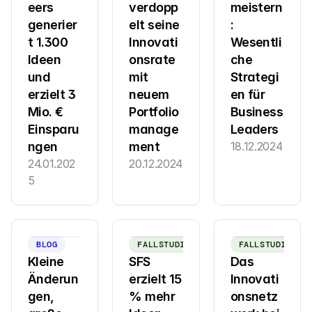
eers 
verdopp
meistern
generier
elt seine 
: 
t 1.300 
Innovati
Wesentli
Ideen 
onsrate 
che 
und 
mit 
Strategi
erzielt 3 
neuem 
en für 
Mio. € 
Portfolio
Business 
Einsparu
manage
Leaders
ngen
ment
18.12.2024
24.01.202
20.12.2024
5
BLOG
FALLSTUDIE
FALLSTUDIE
Kleine 
SFS 
Das 
Änderun
erzielt 15 
Innovati
gen, 
% mehr 
onsnetz