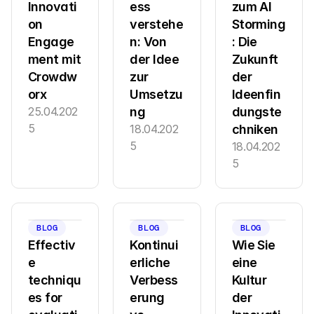
Innovati
ess 
zum AI 
on 
verstehe
Storming
Engage
n: Von 
: Die 
ment mit 
der Idee 
Zukunft 
Crowdw
zur 
der 
orx
Umsetzu
Ideenfin
25.04.202
ng
dungste
5
18.04.202
chniken
5
18.04.202
5
BLOG
BLOG
BLOG
Effectiv
Kontinui
Wie Sie 
e 
erliche 
eine 
techniqu
Verbess
Kultur 
es for 
erung 
der 