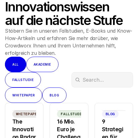
Innovationswissen 
auf die nächste Stufe
Stöbern Sie in unseren Fallstudien, E-Books und Know-
How-Artikeln und erfahren Sie mehr darüber, wie 
Crowdworx Ihnen und Ihrem Unternehmen hilft, 
erfolgreich zu bleiben.
ALL
AKADEMIE
FALLSTUDIE
WHITEPAPER
BLOG
WHITEPAPER
FALLSTUDIE
BLOG
The 
16 Mio. 
9 
Innovati
Euro je 
Strategi
on Radar  
Challeng
en für 