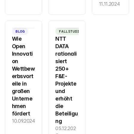
11.11.2024
BLOG
FALLSTUDIE
Wie 
NTT 
Open 
DATA 
Innovati
rationali
on 
siert 
Wettbew
250+ 
erbsvort
F&E-
eile in 
Projekte 
großen 
und 
Unterne
erhöht 
hmen 
die 
fördert
Beteiligu
10.09.2024
ng
05.12.202