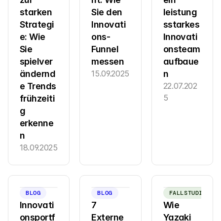
starken 
Sie den 
leistung
Strategi
Innovati
sstarkes 
e: Wie 
ons-
Innovati
Sie 
Funnel 
onsteam 
spielver
messen
aufbaue
ändernd
15.09.2025
n
e Trends 
22.07.202
5
frühzeiti
g 
erkenne
n
18.09.2025
BLOG
BLOG
FALLSTUDIE
Innovati
7 
Wie 
onsportf
Externe 
Yazaki 