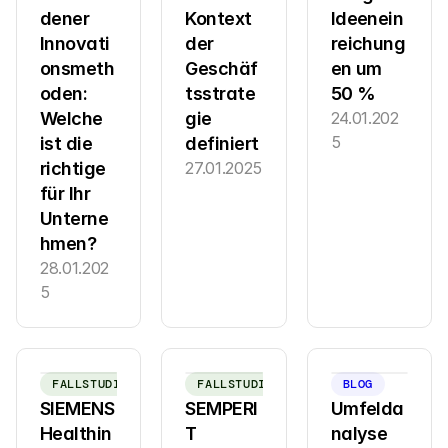
dener 
Kontext 
Ideenein
Innovati
der 
reichung
onsmeth
Geschäf
en um 
oden: 
tsstrate
50 %
Welche 
gie 
24.01.202
5
ist die 
definiert
richtige 
27.01.2025
für Ihr 
Unterne
hmen?
28.01.202
5
FALLSTUDIE
FALLSTUDIE
BLOG
SIEMENS 
SEMPERI
Umfelda
Healthin
T 
nalyse 