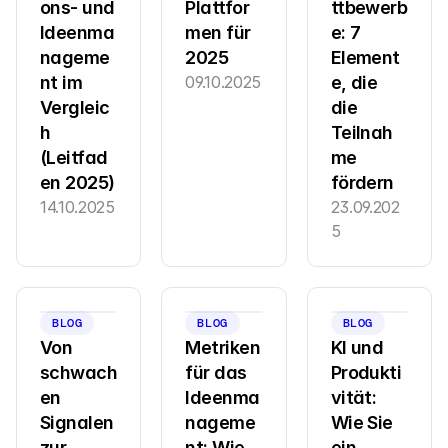
ons- und 
Plattfor
ttbewerb
Ideenma
men für 
e: 7 
nageme
2025
Element
nt im 
09.10.2025
e, die 
Vergleic
die 
h 
Teilnah
(Leitfad
me 
en 2025)
fördern
14.10.2025
23.09.202
5
BLOG
BLOG
BLOG
Von 
Metriken 
KI und 
schwach
für das 
Produkti
en 
Ideenma
vität: 
Signalen 
nageme
Wie Sie 
zur 
nt: Wie 
ein 