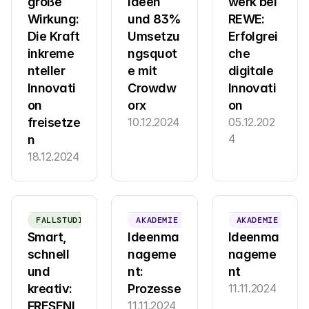
große 
Ideen 
werk bei 
Wirkung: 
und 83% 
REWE: 
Die Kraft 
Umsetzu
Erfolgrei
inkreme
ngsquot
che 
nteller 
e mit 
digitale 
Innovati
Crowdw
Innovati
on 
orx
on
freisetze
10.12.2024
05.12.202
4
n
18.12.2024
FALLSTUDIE
AKADEMIE
AKADEMIE
Smart, 
Ideenma
Ideenma
schnell 
nageme
nageme
und 
nt: 
nt
kreativ: 
Prozesse
11.11.2024
FRESENI
11.11.2024