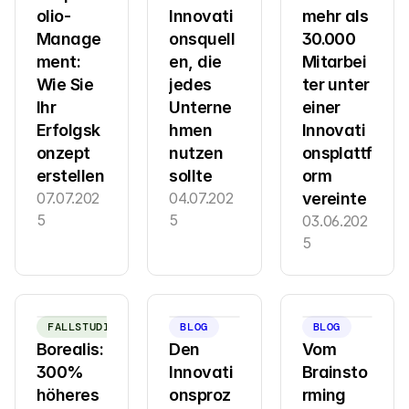
olio-
Innovati
mehr als 
Manage
onsquell
30.000 
ment: 
en, die 
Mitarbei
Wie Sie 
jedes 
ter unter 
Ihr 
Unterne
einer 
Erfolgsk
hmen 
Innovati
onzept 
nutzen 
onsplattf
erstellen
sollte
orm 
07.07.202
04.07.202
vereinte
5
5
03.06.202
5
FALLSTUDIE
BLOG
BLOG
Borealis: 
Den 
Vom 
300% 
Innovati
Brainsto
höheres 
onsproz
rming 