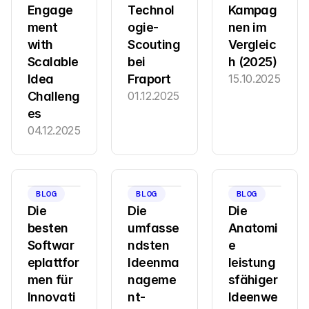
Engage
Technol
Kampag
ment 
ogie-
nen im 
with 
Scouting 
Vergleic
Scalable 
bei 
h (2025)
Idea 
Fraport
15.10.2025
Challeng
01.12.2025
es
04.12.2025
BLOG
BLOG
BLOG
Die 
Die 
Die 
besten 
umfasse
Anatomi
Softwar
ndsten 
e 
eplattfor
Ideenma
leistung
men für 
nageme
sfähiger 
Innovati
nt-
Ideenwe