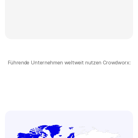
Engine™, um Innovationen zu beschleunigen. Mit 
unserer eigenen Crowdworx AI® und Crowdworx 
Cloud® können unsere Kunden neueste 
Technologien nutzen und gleichzeitig ihre Daten 
stets in Sicherheit wissen.
Führende Unternehmen weltweit nutzen Crowdworx: