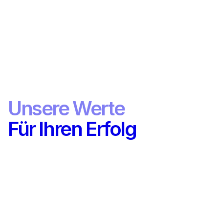
0
M+
IDEEN GENERIERT
0
Tsd.
Unsere Werte
PROJEKTE GESTARTET
0
k
Für Ihren Erfolg
TRENDS ÜBERWACHT