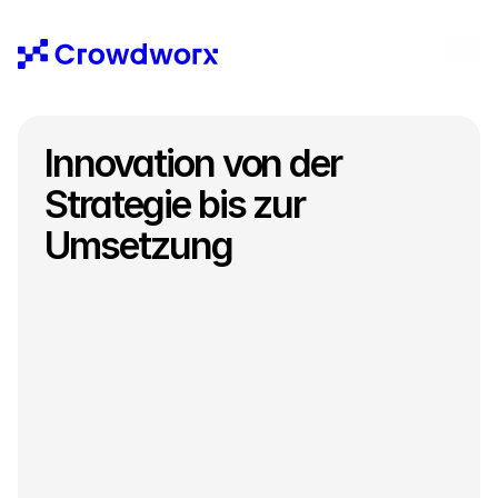
Innovation von der 
Strategie bis zur 
Umsetzung
Crowdworx ist ein führender Anbieter von 
Innovationsmanagement-Software. Unsere KI-
basierte Innovations-Plattform hilft 
Unternehmen und öffentlichen Organisationen, 
ihren Innovations-ROI zu steigern, indem sie 
Innovationsdaten, -Prozesse und -Personen auf 
einer Plattform vereint. Wir verbinden Strategie, 
Ideen und Umsetzung mit unserer Innovation 