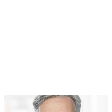
Zusammenarbeit
Wir glauben an kollektive Intelligenz und fördern 
Umgebungen, in denen Teams gemeinsam am 
Erfolg von Innovationen arbeiten können.
Datengetriebene Entscheidungen
Wir stellen sicher, dass jede Innovationsinitiative 
von Zahlen, Fakten und messbaren KPIs geleitet 
wird.
Agilität
Wir helfen Unternehmen dabei, agil zu bleiben, 