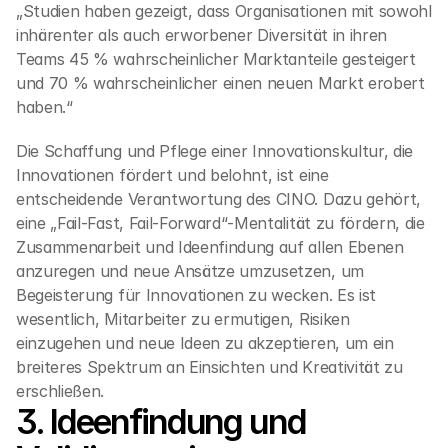
„Studien haben gezeigt, dass Organisationen mit sowohl 
inhärenter als auch erworbener Diversität in ihren 
Teams 45 % wahrscheinlicher Marktanteile gesteigert 
und 70 % wahrscheinlicher einen neuen Markt erobert 
haben.“  
Die Schaffung und Pflege einer Innovationskultur, die 
Innovationen fördert und belohnt, ist eine 
entscheidende Verantwortung des CINO. Dazu gehört, 
eine „Fail-Fast, Fail-Forward“-Mentalität zu fördern, die 
Zusammenarbeit und Ideenfindung auf allen Ebenen 
anzuregen und neue Ansätze umzusetzen, um 
Begeisterung für Innovationen zu wecken. Es ist 
wesentlich, Mitarbeiter zu ermutigen, Risiken 
einzugehen und neue Ideen zu akzeptieren, um ein 
breiteres Spektrum an Einsichten und Kreativität zu 
erschließen.
3. Ideenfindung und 