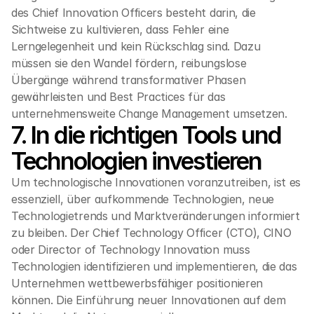
des Chief Innovation Officers besteht darin, die 
Sichtweise zu kultivieren, dass Fehler eine 
Lerngelegenheit und kein Rückschlag sind. Dazu 
müssen sie den Wandel fördern, reibungslose 
Übergänge während transformativer Phasen 
gewährleisten und Best Practices für das 
unternehmensweite Change Management umsetzen.
7. In die richtigen Tools und 
Technologien investieren
Um technologische Innovationen voranzutreiben, ist es 
essenziell, über aufkommende Technologien, neue 
Technologietrends und Marktveränderungen informiert 
zu bleiben. Der Chief Technology Officer (CTO), CINO 
oder Director of Technology Innovation muss 
Technologien identifizieren und implementieren, die das 
Unternehmen wettbewerbsfähiger positionieren 
können. Die Einführung neuer Innovationen auf dem 