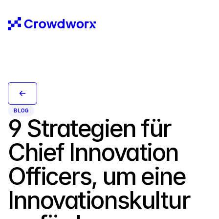
BLOG
9 Strategien für 
Chief Innovation 
Officers, um eine 
Innovationskultur 