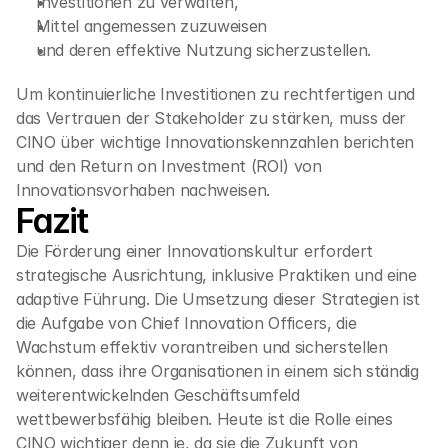
Investitionen zu verwalten,
Mittel angemessen zuzuweisen
und deren effektive Nutzung sicherzustellen.
Um kontinuierliche Investitionen zu rechtfertigen und 
das Vertrauen der Stakeholder zu stärken, muss der 
CINO über wichtige Innovationskennzahlen berichten 
und den Return on Investment (ROI) von 
Innovationsvorhaben nachweisen. 
Fazit
Die Förderung einer Innovationskultur erfordert 
strategische Ausrichtung, inklusive Praktiken und eine 
adaptive Führung. Die Umsetzung dieser Strategien ist 
die Aufgabe von Chief Innovation Officers, die 
Wachstum effektiv vorantreiben und sicherstellen 
können, dass ihre Organisationen in einem sich ständig 
weiterentwickelnden Geschäftsumfeld 
wettbewerbsfähig bleiben. Heute ist die Rolle eines 
CINO wichtiger denn je, da sie die Zukunft von 