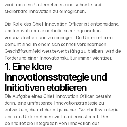
wird, um dem Unternehmen eine schnelle und 
skalierbare Innovation zu ermöglichen. 
Die Rolle des Chief Innovation Officer ist entscheidend, 
um Innovationen innerhalb einer Organisation 
voranzutreiben und zu managen. Da Unternehmen 
bemüht sind, in einem sich schnell verändernden 
Geschäftsumfeld wettbewerbsfähig zu bleiben, wird die 
Förderung einer Innovationskultur immer wichtiger. 
1. Eine klare 
Innovationsstrategie und 
Initiativen etablieren
Die Aufgabe eines Chief Innovation Officer besteht 
darin, eine umfassende Innovationsstrategie zu 
entwickeln, die mit der allgemeinen Geschäftsstrategie 
und den Unternehmenszielen übereinstimmt. Dies 
beinhaltet die Integration von Innovation auf 