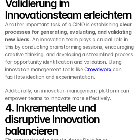
Validierung im 
Innovationsteam erleichtern
Another important task of a CINO is establishing 
clear 
processes for generating, evaluating, and validating 
new ideas.
 An innovation team plays a crucial role in 
this by conducting brainstorming sessions, encouraging 
creative thinking, and developing a streamlined process 
for opportunity identification and validation. Using 
innovation management tools like
 Crowdworx
 can 
facilitate ideation and experimentation.
Additionally, an innovation management platform can 
empower teams to innovate more effectively.
4. Inkrementelle und 
disruptive Innovation 
balancieren