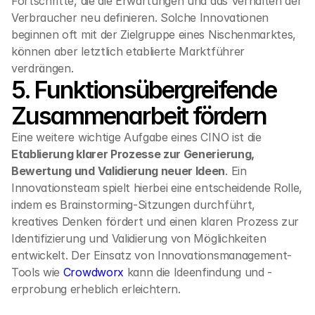
Fortschritte, die die Erwartungen und das Verhalten der 
Verbraucher neu definieren. Solche Innovationen 
beginnen oft mit der Zielgruppe eines Nischenmarktes, 
können aber letztlich etablierte Marktführer 
verdrängen.
5. Funktionsübergreifende 
Zusammenarbeit fördern
Eine weitere wichtige Aufgabe eines CINO ist die 
Etablierung klarer Prozesse zur Generierung, 
Bewertung und Validierung neuer Ideen
. Ein 
Innovationsteam spielt hierbei eine entscheidende Rolle, 
indem es Brainstorming-Sitzungen durchführt, 
kreatives Denken fördert und einen klaren Prozess zur 
Identifizierung und Validierung von Möglichkeiten 
entwickelt. Der Einsatz von Innovationsmanagement-
Tools wie 
Crowdworx
 kann die Ideenfindung und -
erprobung erheblich erleichtern. 