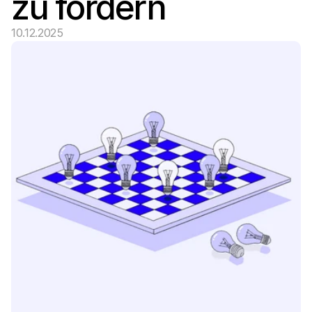
zu fördern
10.12.2025