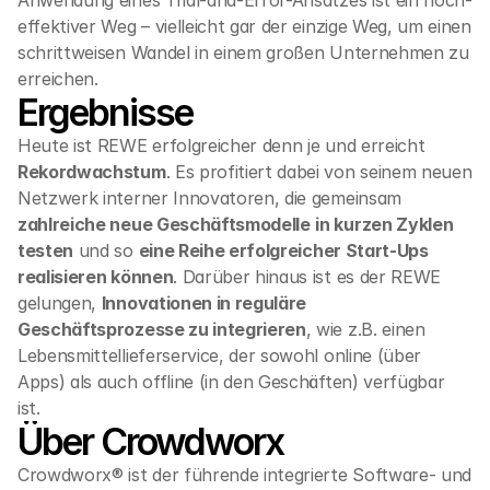
Anwendung eines Trial-and-Error-Ansatzes ist ein hoch-
effektiver Weg – vielleicht gar der einzige Weg, um einen 
schrittweisen Wandel in einem großen Unternehmen zu 
erreichen. 
Ergebnisse
Heute ist REWE erfolgreicher denn je und erreicht 
Rekordwachstum
. Es profitiert dabei von seinem neuen 
Netzwerk interner Innovatoren, die gemeinsam 
zahlreiche neue Geschäftsmodelle
in kurzen Zyklen 
testen
 und so 
eine Reihe erfolgreicher Start-Ups 
realisieren können
. Darüber hinaus ist es der REWE 
gelungen, 
Innovationen in reguläre 
Geschäftsprozesse zu integrieren
, wie z.B. einen 
Lebensmittellieferservice, der sowohl online (über 
Apps) als auch offline (in den Geschäften) verfügbar 
ist. 
Über Crowdworx
Crowdworx® ist der führende integrierte Software- und 